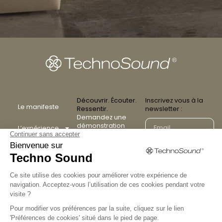
Découvrir. Écouter.
Inscrivez vous à la
Le manifeste
Ressentir.
newsletter :
Demandez une
démonstration
L’expérience
privée dans votre
établissement. Notre
La collection
J'accepte les
équipe se déplace
pour vous faire vivre
conditions générales
l’expérience
Les
TechnoSound.
partenaires
Valider
Nous
contacter
FAQ