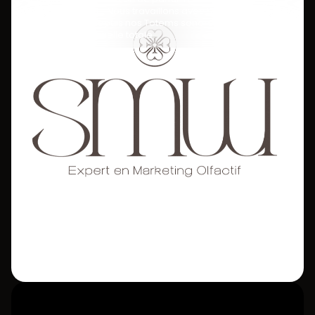
d’identité olfactive. Nous travaillons avec SMW pour diffuser
des fragrances depuis nos Totems sonores pour une
expérience sensorielle totale.