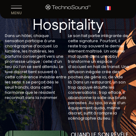
En
QUAND LE SON ÉLÈVE L'ART DE RECEVOIR
MENU
Hospitality
ACCUEIL
-
L’EXPÉRIENCE
-
HOSPITALITY
Dans un hôtel, chaque
Le son fait partie intégrante de
sensation participe à une
cette signature. Pourtant, il
chorégraphie d’accueil. La
reste trop souvent le dernier
lumière, les matières, les
élément maîtrisé. Un volume
parfums convergent vers une
mal ajusté dans un lobby
promesse unique : celle d’un
transforme un espace
lieu où l’on se sent attendu. Le
d’accueil en hall de transit. Une
luxe discret tient souvent à
diffusion inégale crée des
cette cohérence invisible entre
poches de gêne ici, de vide
les sens. Il se perçoit dès le
là. Dans un restaurant, un son
seuil franchi, dans cette
trop appuyé étouffe les
harmonie que le résident
conversations ; trop effacé, il
reconnaît sans la nommer.
abandonne la salle aux bruits
parasites. Au spa, la vue d’un
équipement audio, même
discret, suffit à rompre la
scénographie du lieu.
QUAND LE SON RÉVÈLE