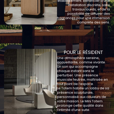
établissement. Bénéficier d’une
installation discrète, sans
travaux lourds, et de la
possibilité de diffuser des
fragrances pour une immersion
complète des sens.
POUR LE RÉSIDENT
Une atmosphère sereine,
accueillante, comme vivante.
Un son qui accompagne
chaque instant sans le
perturber. Une présence
musicale feutrée, maîtrisée en
tout point de l’espace.
Le Totem habille un lobby de sa
présence sculpturale,
personnalisé aux couleurs de
votre maison. Le Mini Totem
prolonge cette qualité dans
l’intimité d’une suite.