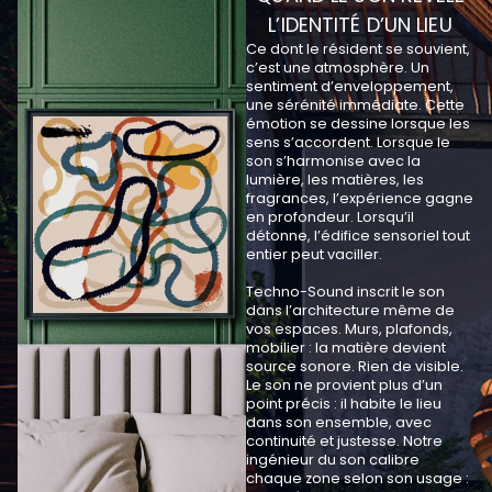
L’IDENTITÉ D’UN LIEU
Ce dont le résident se souvient,
c’est une atmosphère. Un
sentiment d’enveloppement,
une sérénité immédiate. Cette
émotion se dessine lorsque les
sens s’accordent. Lorsque le
son s’harmonise avec la
lumière, les matières, les
fragrances, l’expérience gagne
en profondeur. Lorsqu’il
détonne, l’édifice sensoriel tout
entier peut vaciller.
Techno-Sound inscrit le son
dans l’architecture même de
vos espaces. Murs, plafonds,
mobilier : la matière devient
source sonore. Rien de visible.
Le son ne provient plus d’un
point précis : il habite le lieu
dans son ensemble, avec
continuité et justesse. Notre
ingénieur du son calibre
chaque zone selon son usage :