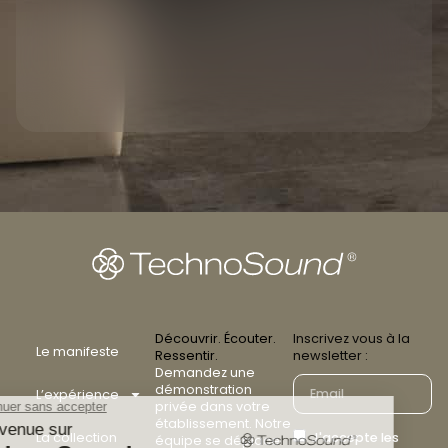
Découvrir. Écouter.
Inscrivez vous à la
Le manifeste
Ressentir.
newsletter :
Demandez une
démonstration
L’expérience
privée dans votre
établissement. Notre
La collection
J'accepte les
équipe se déplace