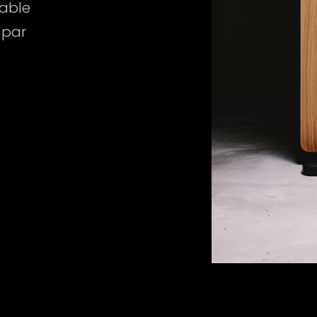
sable
 par