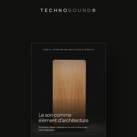
TECHNO
SOUND
®